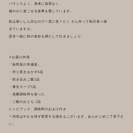
バランスよく、身体に負荷なく、
健やかに過ごせる食事を愛しています。
私は食いしん坊なので一度に色々たく さん作って毎日食べ過
ぎていますが、
是非一緒に秋の食欲を満たして行きましょう!
⚪︎お届け内容
「秋野菜の常備菜」
・作り置きおかず8品
・炊き込みご飯2品
・養生スープ3品
・発酵調味料を使った
・ご飯のおとも 2品
レシピブック、調味料のおまけ付き
＊内容はやむを得ず変更する場合もございます。あらかじめご了承下さ
い。