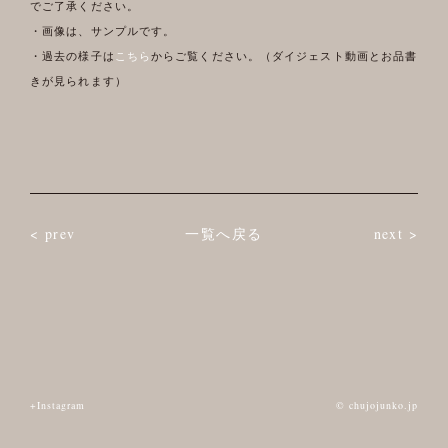
でご了承ください。
・画像は、サンプルです。
・過去の様子は
こちら
からご覧ください。（ダイジェスト動画とお品書
きが見られます）
< prev
一覧へ戻る
next >
+Instagram
© chujojunko.jp