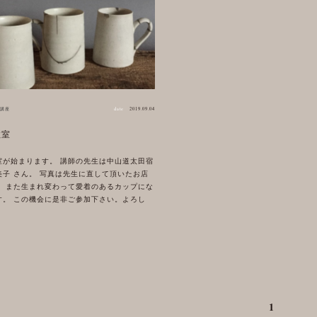
講座
date
2019.09.04
教室
室が始まります。 講師の先生は中山道太田宿
美子 さん。 写真は先生に直して頂いたお店
。 また生まれ変わって愛着のあるカップにな
す。 この機会に是非ご参加下さい。よろし
1