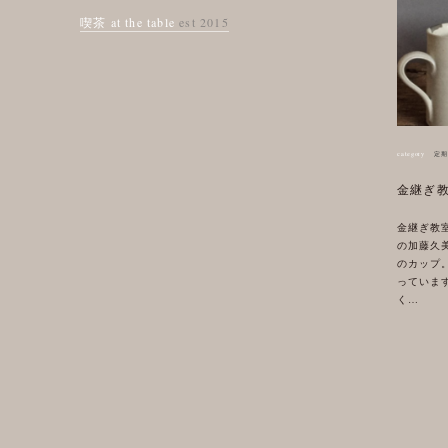
喫茶 at the table
est 2015
category
定期
金継ぎ
金継ぎ教
の加藤久
のカップ
っていま
く…