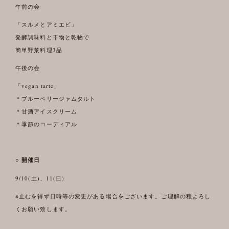
午前の会
「スルメとアミエビ」
発酵調味料と干物と乾物で
簡単野菜料理3品
午後の会
「vegan tarte」
＊ブルーベリージャムタルト
＊甘酒アイスクリーム
＊季節のコーディアル
○ 開催日
9/10(土)、11(日)
※止むを得ず日時等の変更がある場合をございます。ご理解の程よろし
くお願い致します。