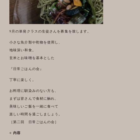
9月の単発クラスの生徒さんを募集を致します。
小さな魚介類や乾物を使用し、
地味深い和食。
玄米とお味噌を基本とした
『日常ごはんの会』
丁寧に楽しく。
お料理に馴染みのない方も、
まずは皆さんで食材に触れ、
美味しいご飯を一緒に食べて
楽しい時間を過ごしましょう。
［第二回 日常ごはんの会］
○ 内容