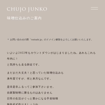
味噌仕込みのご案内
＊ お問い合わせの際「tsuitachi.jp」のドメイン解除をよろしくお願いいたします。
いよいよ2022年もカウントダウンがはじまりましたね。あれもこれも
年内に！
と気持ちも走る師走です。
まだまだ大丈夫！と思っていた味噌仕込みも
来年度ですが、何と来月なんです。
是非是非ふるってご参加下さいませ。
自家製味噌に勝るものはありません
日常の生活がぐっと豊かになる手前味噌
毎年必ず作りましょうね。